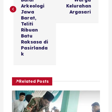
g
Arkeologi
Kelurahan
Jawa
Argasari
a
Barat,
Teliti
s
Ribuan
Batu
i
Raksasa di
Pasirlanda
k
p
o
s
Related Posts