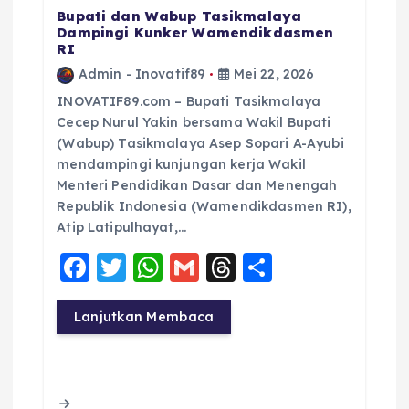
Bupati dan Wabup Tasikmalaya
Dampingi Kunker Wamendikdasmen
RI
Admin - Inovatif89
Mei 22, 2026
INOVATIF89.com – Bupati Tasikmalaya
Cecep Nurul Yakin bersama Wakil Bupati
(Wabup) Tasikmalaya Asep Sopari A-Ayubi
mendampingi kunjungan kerja Wakil
Menteri Pendidikan Dasar dan Menengah
Republik Indonesia (Wamendikdasmen RI),
Atip Latipulhayat,…
F
T
W
G
T
S
a
w
h
m
h
h
c
it
a
ai
re
a
Lanjutkan Membaca
e
te
ts
l
a
re
b
r
A
d