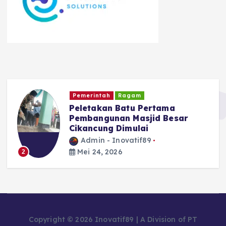
Kriminal dan Hukum
TNI - POLRI
Diduga Edarkan Tembakau
Sintetis, Seorang Pria di Garut
Diamankan Polisi
Admin - Inovatif89
Mei 24, 2026
3
Copyright © 2026 Inovatif89 | A Division of PT