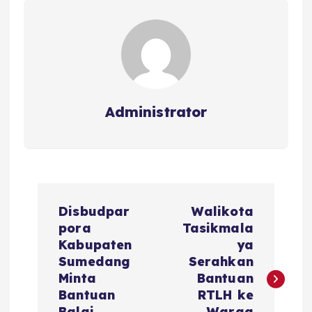
o
p
k
Administrator
N
Disbudpar
Walikota
a
pora
Tasikmala
Kabupaten
ya
v
Sumedang
Serahkan
Minta
Bantuan
i
Bantuan
RTLH ke
Balai
Warga