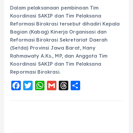
Dalam pelaksanaan pembinaan Tim
Koordinasi SAKIP dan Tim Pelaksana
Reformasi Birokrasi tersebut dihadiri Kepala
Bagian (Kabag) Kinerja Organisasi dan
Reformasi Birokrasi Sekretariat Daerah
(Setda) Provinsi Jawa Barat, Hany
Rahmawaty A.Ks., MP, dan Anggota Tim
Koordinasi SAKIP dan Tim Pelaksana
Repormasi Birokrasi.
F
T
W
G
T
S
a
w
h
m
h
h
c
it
a
ai
re
a
e
te
ts
l
a
re
b
r
A
d
o
p
s