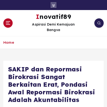
S
k
i
Inovatif89
p
Aspirasi Demi Kemajuan
t
Bangsa
o
c
o
Home
n
t
e
n
SAKIP dan Repormasi
t
Birokrasi Sangat
Berkaitan Erat, Pondasi
Awal Repormasi Birokrasi
Adalah Akuntabilitas