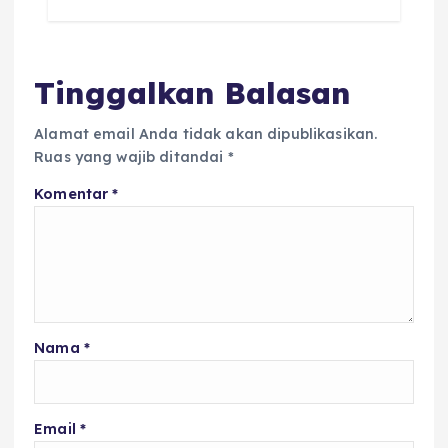
o
p
s
o
p
k
Tinggalkan Balasan
Alamat email Anda tidak akan dipublikasikan.
Ruas yang wajib ditandai
*
Komentar
*
Nama
*
Email
*