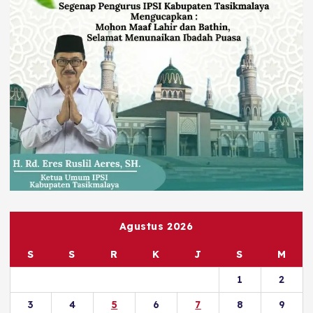
Agustus 2026
S
S
R
K
J
S
M
1
2
3
4
5
6
7
8
9