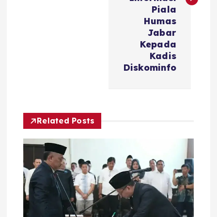
g
Piala
Humas
a
Jabar
Kepada
s
Kadis
Diskominfo
i
p
Related Posts
o
s