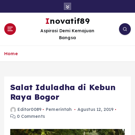
S
k
i
Inovatif89
p
Aspirasi Demi Kemajuan
t
Bangsa
o
c
o
Home
n
t
e
n
Salat Iduladha di Kebun
t
Raya Bogor
Editor0089
Pemerintah
Agustus 12, 2019
0 Comments