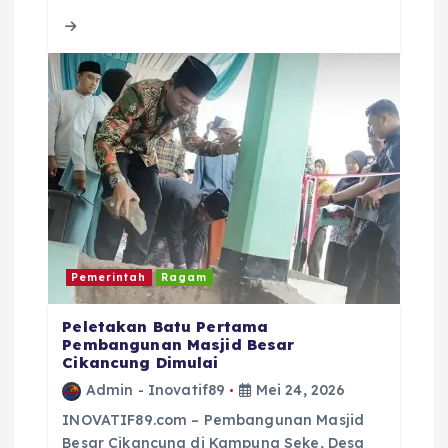
b
r
A
d
o
p
s
o
p
k
Pemerintah
Ragam
Peletakan Batu Pertama
Pembangunan Masjid Besar
Cikancung Dimulai
Admin - Inovatif89
Mei 24, 2026
INOVATIF89.com – Pembangunan Masjid
Besar Cikancung di Kampung Seke, Desa