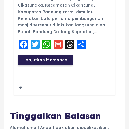
Cikasungka, Kecamatan Cikancung,
Kabupaten Bandung resmi dimulai.
Peletakan batu pertama pembangunan
masjid tersebut dilakukan langsung oleh
Bupati Bandung Dadang Supriatna,…
F
T
W
G
T
S
a
w
h
m
h
h
c
it
a
ai
re
a
Lanjutkan Membaca
e
te
ts
l
a
re
b
r
A
d
o
p
s
o
p
k
Tinggalkan Balasan
Alamat email Anda tidak akan dipublikasikan.