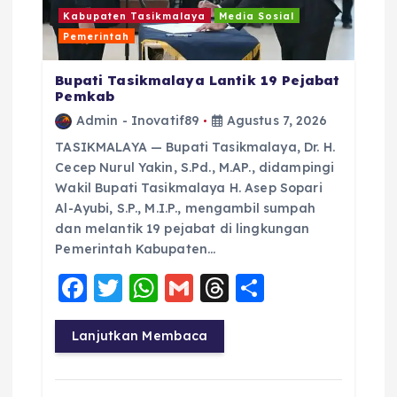
Kabupaten Tasikmalaya
Media Sosial
Pemerintah
Bupati Tasikmalaya Lantik 19 Pejabat
Pemkab
Admin - Inovatif89
Agustus 7, 2026
TASIKMALAYA — Bupati Tasikmalaya, Dr. H.
Cecep Nurul Yakin, S.Pd., M.AP., didampingi
Wakil Bupati Tasikmalaya H. Asep Sopari
Al-Ayubi, S.P., M.I.P., mengambil sumpah
dan melantik 19 pejabat di lingkungan
Pemerintah Kabupaten…
F
T
W
G
T
S
a
w
h
m
h
h
c
it
a
ai
re
a
Lanjutkan Membaca
e
te
ts
l
a
re