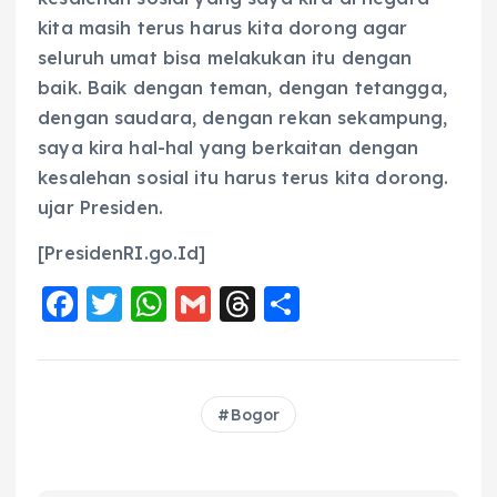
kita masih terus harus kita dorong agar
seluruh umat bisa melakukan itu dengan
baik. Baik dengan teman, dengan tetangga,
dengan saudara, dengan rekan sekampung,
saya kira hal-hal yang berkaitan dengan
kesalehan sosial itu harus terus kita dorong.
ujar Presiden.
[PresidenRI.go.Id]
F
T
W
G
T
S
a
w
h
m
h
h
c
it
a
ai
re
a
e
te
ts
l
a
re
Bogor
b
r
A
d
o
p
s