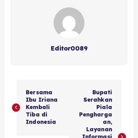
o
p
k
Editor0089
N
Bersama
Bupati
a
Ibu Iriana
Serahkan
Kembali
Piala
v
Tiba di
Pengharga
Indonesia
an,
i
Layanan
Informasi