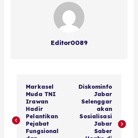
k
Editor0089
N
Markasel
Diskominfo
a
Muda TNI
Jabar
Irawan
Selenggar
v
Hadir
akan
Pelantikan
Sosialisasi
i
Pejabat
Jabar
Fungsional
Saber