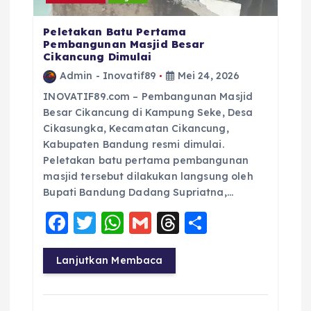
Peletakan Batu Pertama
Pembangunan Masjid Besar
Cikancung Dimulai
Admin - Inovatif89
Mei 24, 2026
INOVATIF89.com – Pembangunan Masjid
Besar Cikancung di Kampung Seke, Desa
Cikasungka, Kecamatan Cikancung,
Kabupaten Bandung resmi dimulai.
Peletakan batu pertama pembangunan
masjid tersebut dilakukan langsung oleh
Bupati Bandung Dadang Supriatna,…
F
T
W
G
T
S
a
w
h
m
h
h
c
it
a
ai
re
a
Lanjutkan Membaca
e
te
ts
l
a
re