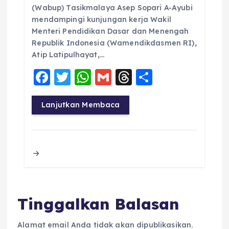
(Wabup) Tasikmalaya Asep Sopari A-Ayubi
mendampingi kunjungan kerja Wakil
Menteri Pendidikan Dasar dan Menengah
Republik Indonesia (Wamendikdasmen RI),
Atip Latipulhayat,…
F
T
W
G
T
S
a
w
h
m
h
h
c
it
a
ai
re
a
Lanjutkan Membaca
e
te
ts
l
a
re
b
r
A
d
o
p
s
o
p
k
Tinggalkan Balasan
Alamat email Anda tidak akan dipublikasikan.