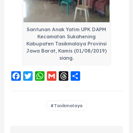
Santunan Anak Yatim UPK DAPM
Kecamatan Sukahening
Kabupaten Tasikmalaya Provinsi
Jawa Barat, Kamis (01/08/2019)
siang.
F
T
W
G
T
S
a
w
h
m
h
h
c
it
a
ai
re
a
e
te
ts
l
a
re
Tasikmalaya
b
r
A
d
o
p
s
o
p