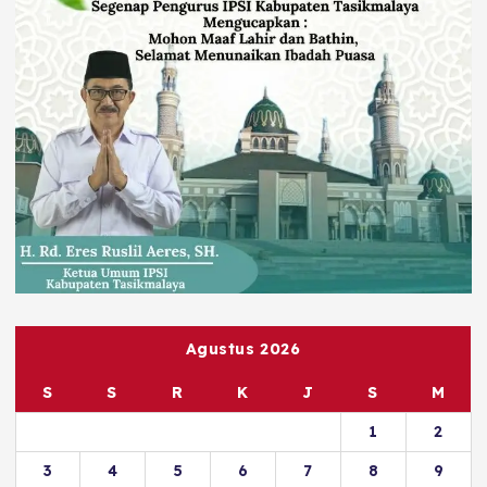
Agustus 2026
S
S
R
K
J
S
M
1
2
3
4
5
6
7
8
9