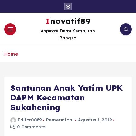
S
k
i
Inovatif89
p
Aspirasi Demi Kemajuan
t
Bangsa
o
c
o
Home
n
t
e
n
Santunan Anak Yatim UPK
t
DAPM Kecamatan
Sukahening
Editor0089
Pemerintah
Agustus 1, 2019
0 Comments