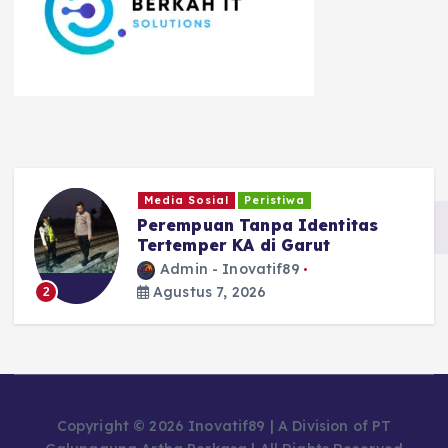
Media Sosial
Peristiwa
Ragam
erempuan Tanpa Identitas
Safari
ertemper KA di Garut
Bukhaw
Admin - Inovatif89
Admi
Agustus 7, 2026
Agust
3
Copyright © 2026 Inovatif89 | A Division of PT