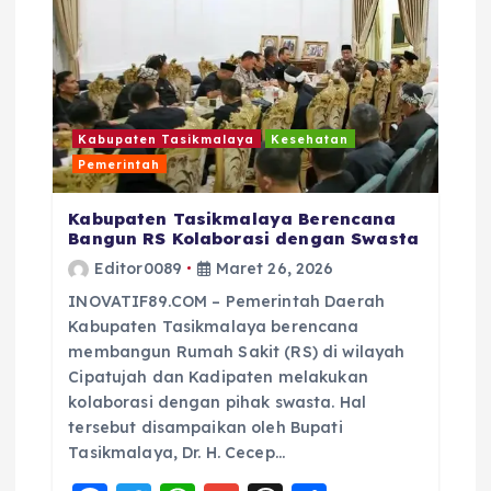
p
o
s
Kabupaten Tasikmalaya
Kesehatan
Pemerintah
Kabupaten Tasikmalaya Berencana
Bangun RS Kolaborasi dengan Swasta
Editor0089
Maret 26, 2026
INOVATIF89.COM – Pemerintah Daerah
Kabupaten Tasikmalaya berencana
membangun Rumah Sakit (RS) di wilayah
Cipatujah dan Kadipaten melakukan
kolaborasi dengan pihak swasta. Hal
tersebut disampaikan oleh Bupati
Tasikmalaya, Dr. H. Cecep…