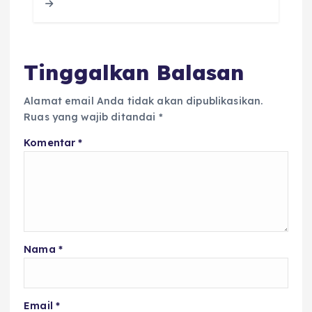
o
p
s
o
p
k
Tinggalkan Balasan
Alamat email Anda tidak akan dipublikasikan.
Ruas yang wajib ditandai
*
Komentar
*
Nama
*
Email
*