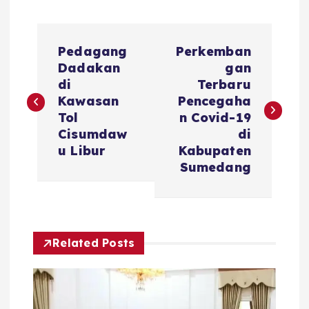
N
Pedagang
Perkemban
a
Dadakan
gan
di
Terbaru
v
Kawasan
Pencegaha
Tol
n Covid-19
i
Cisumdaw
di
u Libur
Kabupaten
g
Sumedang
a
s
Related Posts
i