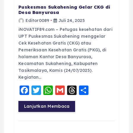
Puskesmas Sukahening Gelar CKG di
Desa Banyurasa
Editor0089
Juli 24, 2025
iNOVATIF89.com – Petugas kesehatan dari
UPT Puskesmas Sukahening menggelar
Cek Kesehatan Gratis (CKG) atau
Pemeriksaan Kesehatan Gratis (PKG), di
halaman Kantor Desa Banyurasa,
Kecamatan Sukahening, Kabupaten
Tasikmalaya, Kamis (24/07/2025).
Kegiatan…
F
T
W
G
T
S
a
w
h
m
h
h
c
it
a
ai
re
a
Lanjutkan Membaca
e
te
ts
l
a
re
b
r
A
d