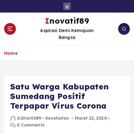
S
k
i
Inovatif89
p
Aspirasi Demi Kemajuan
t
Bangsa
o
c
o
Home
n
t
e
n
Satu Warga Kabupaten
t
Sumedang Positif
Terpapar Virus Corona
Editor0089
Kesehatan
Maret 22, 2020
0 Comments