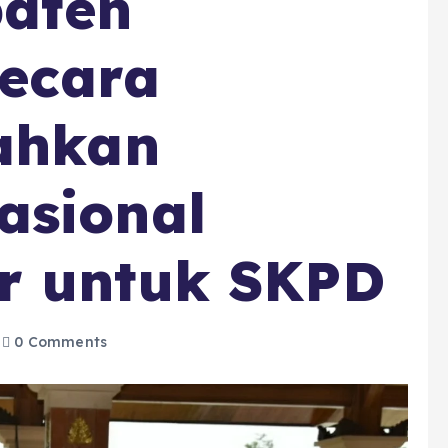
aten
ecara
rahkan
asional
r untuk SKPD
0 Comments