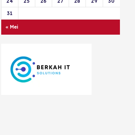
24
25
26
27
28
29
30
31
« Mei