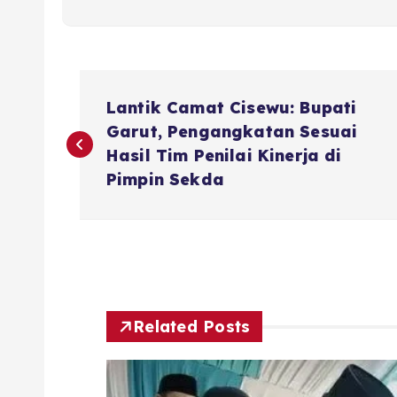
N
Lantik Camat Cisewu: Bupati
a
Garut, Pengangkatan Sesuai
Hasil Tim Penilai Kinerja di
v
Pimpin Sekda
i
g
Related Posts
a
s