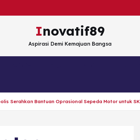
Inovatif89
Aspirasi Demi Kemajuan Bangsa
Peristiwa
Ragam
Nasional
Ekono
lis Serahkan Bantuan Oprasional Sepeda Motor untuk S