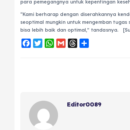
para pemegangnya untuk kepentingan keseha
“Kami berharap dengan diserahkannya kenda
seoptimal mungkin untuk mengemban tugas 
bisa lebih baik dan optimal,” tandasnya. [
F
T
W
G
T
S
a
w
h
m
h
h
c
it
a
ai
re
a
e
te
ts
l
a
re
b
r
A
d
o
p
s
o
p
Editor0089
k