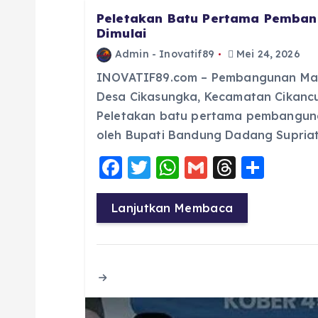
Peletakan Batu Pertama Pemban
Dimulai
Admin - Inovatif89
Mei 24, 2026
INOVATIF89.com – Pembangunan Masj
Desa Cikasungka, Kecamatan Cikancu
Peletakan batu pertama pembangunan
oleh Bupati Bandung Dadang Supria
F
T
W
G
T
S
a
w
h
m
h
h
c
it
a
ai
re
a
Lanjutkan Membaca
e
te
ts
l
a
re
b
r
A
d
o
p
s
o
p