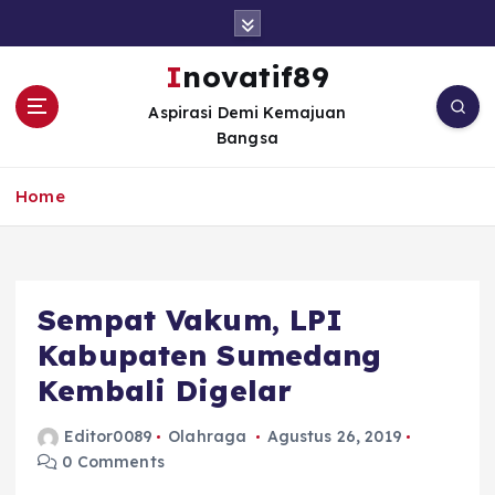
S
k
i
Inovatif89
p
Aspirasi Demi Kemajuan
t
Bangsa
o
c
o
Home
n
t
e
n
Sempat Vakum, LPI
t
Kabupaten Sumedang
Kembali Digelar
Editor0089
Olahraga
Agustus 26, 2019
0 Comments