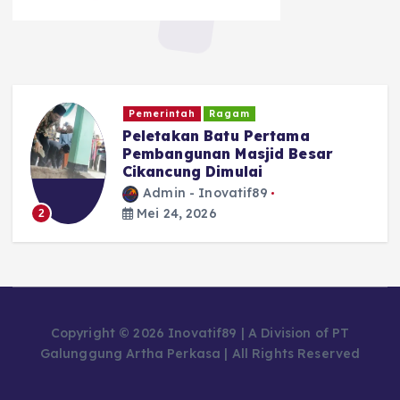
Kriminal dan Hukum
TNI - POLRI
Diduga Edarkan Tembakau
r
Sintetis, Seorang Pria di Garut
Diamankan Polisi
Admin - Inovatif89
Mei 24, 2026
3
Copyright © 2026 Inovatif89 | A Division of PT
Galunggung Artha Perkasa | All Rights Reserved