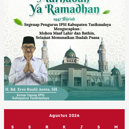
Agustus 2026
S
S
R
K
J
S
M