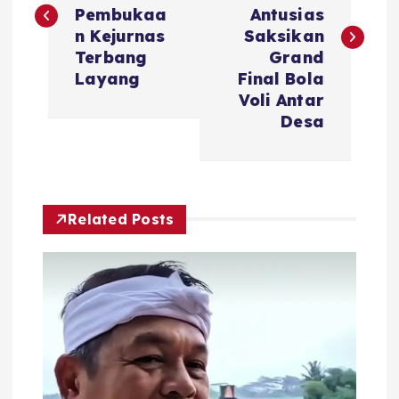
v
Pembukaa
Antusias
n Kejurnas
Saksikan
i
Terbang
Grand
Layang
Final Bola
g
Voli Antar
Desa
a
s
Related Posts
i
p
o
s