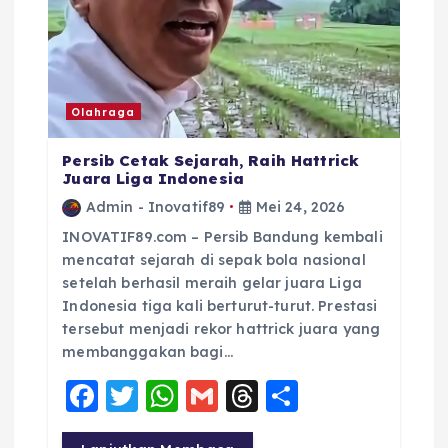
Olahraga
Persib Cetak Sejarah, Raih Hattrick
Juara Liga Indonesia
Admin - Inovatif89
Mei 24, 2026
INOVATIF89.com – Persib Bandung kembali
mencatat sejarah di sepak bola nasional
setelah berhasil meraih gelar juara Liga
Indonesia tiga kali berturut-turut. Prestasi
tersebut menjadi rekor hattrick juara yang
membanggakan bagi…
F
T
W
G
T
S
a
w
h
m
h
h