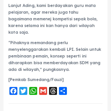
Lanjut Ading, kami berdayakan guru mata
pelajaran, agar mereka juga tahu
bagaimana memenej kompetisi sepak bola,
karena selama ini kan hanya dari wilayah
kota saja.
“Pihaknya memandang perlu
menyelenggarakan kembali LPI. Selain untuk
pembinaan pemain, konsep seperti ini
diharapkan bisa memberdayakan SDM yang
ada di wilayah,” pungkasnya.
[Pemkab Sumedang/Fauzi]
F
T
W
G
T
S
a
w
h
m
h
h
c
it
a
ai
re
a