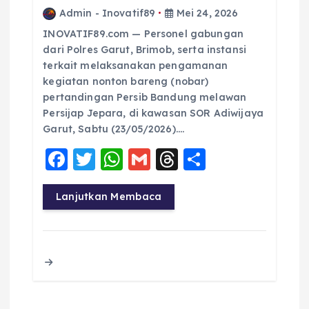
Admin - Inovatif89
Mei 24, 2026
INOVATIF89.com — Personel gabungan
dari Polres Garut, Brimob, serta instansi
terkait melaksanakan pengamanan
kegiatan nonton bareng (nobar)
pertandingan Persib Bandung melawan
Persijap Jepara, di kawasan SOR Adiwijaya
Garut, Sabtu (23/05/2026)….
F
T
W
G
T
S
a
w
h
m
h
h
c
it
a
ai
re
a
Lanjutkan Membaca
e
te
ts
l
a
re
b
r
A
d
o
p
s
o
p