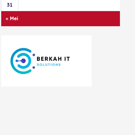
31
« Mei