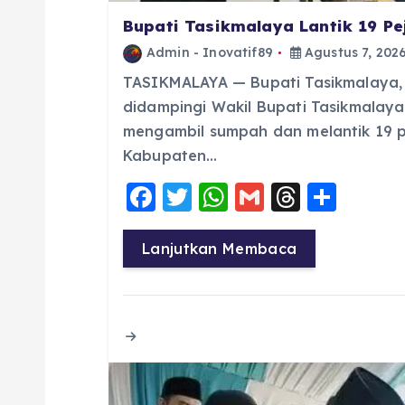
Bupati Tasikmalaya Lantik 19 P
Admin - Inovatif89
Agustus 7, 202
TASIKMALAYA — Bupati Tasikmalaya, Dr
didampingi Wakil Bupati Tasikmalaya H.
mengambil sumpah dan melantik 19 p
Kabupaten…
F
T
W
G
T
S
a
w
h
m
h
h
c
it
a
ai
re
a
Lanjutkan Membaca
e
te
ts
l
a
re
b
r
A
d
o
p
s
o
p
k