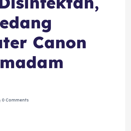
isinfektan,
edang
ter Canon
Pemadam
0 Comments