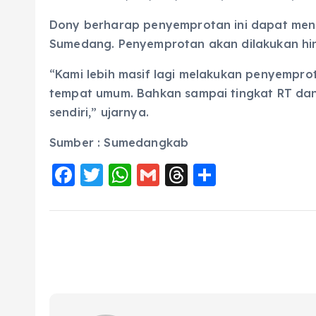
Dony berharap penyemprotan ini dapat men
Sumedang. Penyemprotan akan dilakukan hin
“Kami lebih masif lagi melakukan penyempro
tempat umum. Bahkan sampai tingkat RT da
sendiri,” ujarnya.
Sumber : Sumedangkab
F
T
W
G
T
S
a
w
h
m
h
h
c
it
a
ai
re
a
e
te
ts
l
a
re
b
r
A
d
o
p
s
o
p