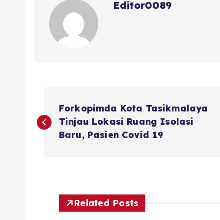
Editor0089
k
N
Forkopimda Kota Tasikmalaya
a
Tinjau Lokasi Ruang Isolasi
Baru, Pasien Covid 19
v
i
g
Related Posts