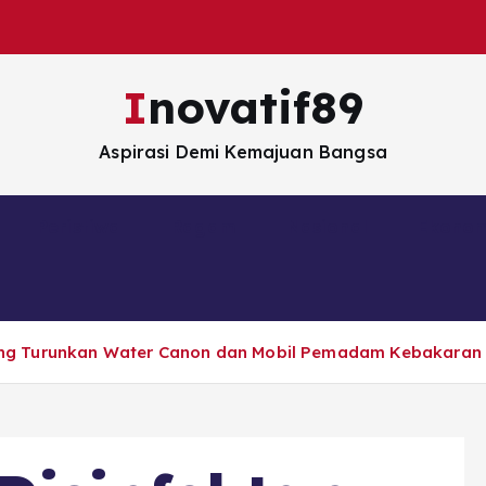
Inovatif89
Aspirasi Demi Kemajuan Bangsa
Peristiwa
Ragam
Nasional
Ekono
ng Turunkan Water Canon dan Mobil Pemadam Kebakaran