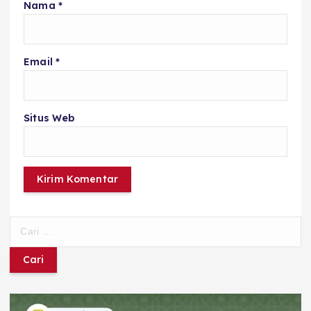
Nama
*
Email
*
Situs Web
C
a
r
i
u
n