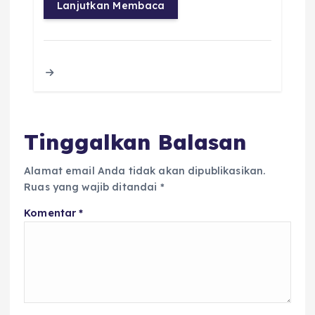
c
it
a
ai
re
a
Lanjutkan Membaca
e
te
ts
l
a
re
b
r
A
d
o
p
s
o
p
k
Tinggalkan Balasan
Alamat email Anda tidak akan dipublikasikan.
Ruas yang wajib ditandai
*
Komentar
*