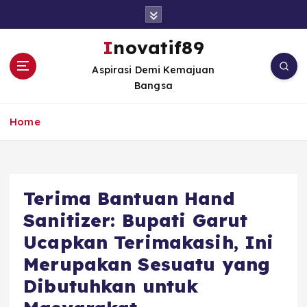
S
k
i
Inovatif89
p
Aspirasi Demi Kemajuan
t
Bangsa
o
c
o
Home
n
t
e
n
Terima Bantuan Hand
t
Sanitizer: Bupati Garut
Ucapkan Terimakasih, Ini
Merupakan Sesuatu yang
Dibutuhkan untuk