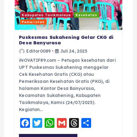
Kabupaten Tasikmalaya
Kesehatan
Pemerintah
Puskesmas Sukahening Gelar CKG di
Desa Banyurasa
Editor0089
Juli 24, 2025
iNOVATIF89.com – Petugas kesehatan dari
UPT Puskesmas Sukahening menggelar
Cek Kesehatan Gratis (CKG) atau
Pemeriksaan Kesehatan Gratis (PKG), di
halaman Kantor Desa Banyurasa,
Kecamatan Sukahening, Kabupaten
Tasikmalaya, Kamis (24/07/2025).
Kegiatan…
F
T
W
G
T
S
a
w
h
m
h
h