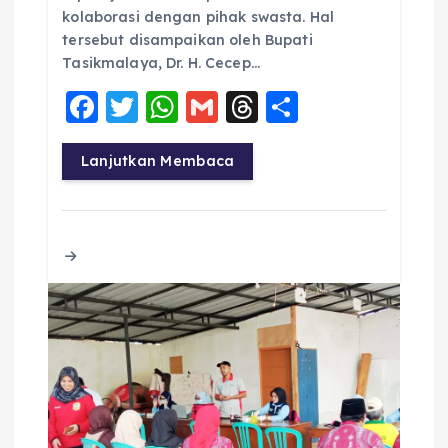
kolaborasi dengan pihak swasta. Hal
tersebut disampaikan oleh Bupati
Tasikmalaya, Dr. H. Cecep…
F
T
W
G
T
S
a
w
h
m
h
h
c
it
a
ai
re
a
Lanjutkan Membaca
e
te
ts
l
a
re
b
r
A
d
o
p
s
o
p
k