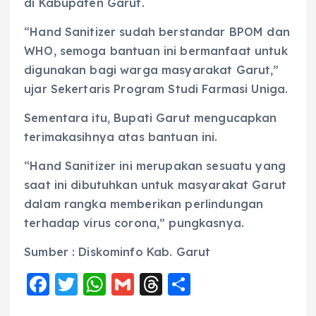
di Kabupaten Garut.
“Hand Sanitizer sudah berstandar BPOM dan
WHO, semoga bantuan ini bermanfaat untuk
digunakan bagi warga masyarakat Garut,”
ujar Sekertaris Program Studi Farmasi Uniga.
Sementara itu, Bupati Garut mengucapkan
terimakasihnya atas bantuan ini.
“Hand Sanitizer ini merupakan sesuatu yang
saat ini dibutuhkan untuk masyarakat Garut
dalam rangka memberikan perlindungan
terhadap virus corona,” pungkasnya.
Sumber : Diskominfo Kab. Garut
F
T
W
G
T
S
a
w
h
m
h
h