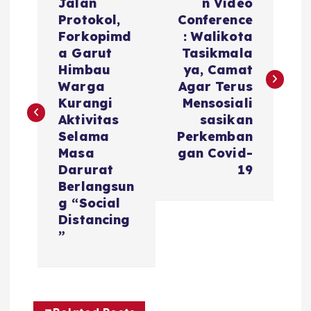
a
Jalan
n Video
Protokol,
Conference
v
Forkopimd
: Walikota
a Garut
Tasikmala
i
Himbau
ya, Camat
Warga
Agar Terus
g
Kurangi
Mensosiali
Aktivitas
sasikan
a
Selama
Perkemban
Masa
gan Covid-
s
Darurat
19
Berlangsun
i
g “Social
Distancing
”
p
o