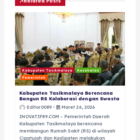
s
Related Posts
Kabupaten Tasikmalaya
Kesehatan
Pemerintah
Kabupaten Tasikmalaya Berencana
Bangun RS Kolaborasi dengan Swasta
Editor0089
Maret 26, 2026
INOVATIF89.COM – Pemerintah Daerah
Kabupaten Tasikmalaya berencana
membangun Rumah Sakit (RS) di wilayah
Cipatujah dan Kadipaten melakukan