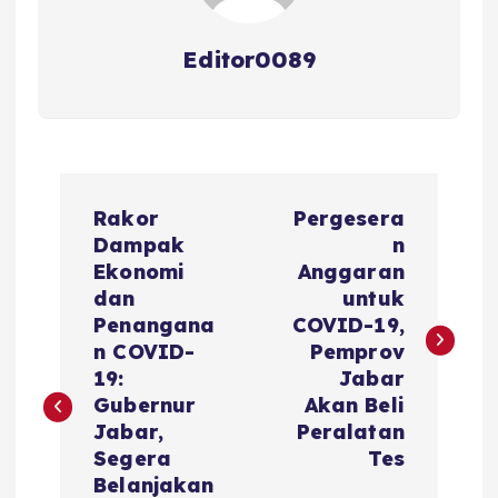
Editor0089
N
Rakor
Pergesera
a
Dampak
n
Ekonomi
Anggaran
v
dan
untuk
Penangana
COVID-19,
i
n COVID-
Pemprov
19:
Jabar
g
Gubernur
Akan Beli
Jabar,
Peralatan
a
Segera
Tes
Belanjakan