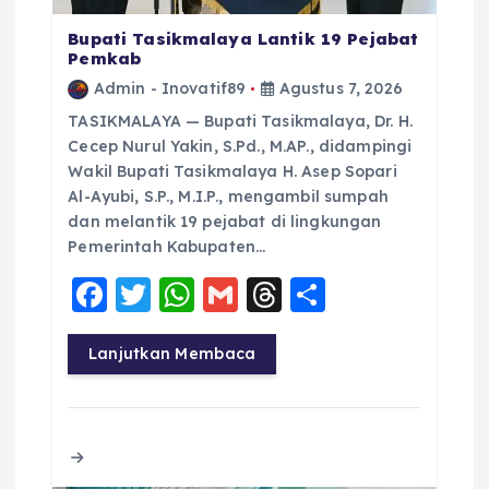
Bupati Tasikmalaya Lantik 19 Pejabat
Pemkab
Admin - Inovatif89
Agustus 7, 2026
TASIKMALAYA — Bupati Tasikmalaya, Dr. H.
Cecep Nurul Yakin, S.Pd., M.AP., didampingi
Wakil Bupati Tasikmalaya H. Asep Sopari
Al-Ayubi, S.P., M.I.P., mengambil sumpah
dan melantik 19 pejabat di lingkungan
Pemerintah Kabupaten…
F
T
W
G
T
S
a
w
h
m
h
h
c
it
a
ai
re
a
Lanjutkan Membaca
e
te
ts
l
a
re
b
r
A
d
o
p
s