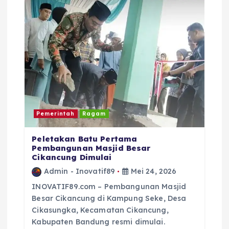
o
p
k
Pemerintah
Ragam
Peletakan Batu Pertama
Pembangunan Masjid Besar
Cikancung Dimulai
Admin - Inovatif89
Mei 24, 2026
INOVATIF89.com – Pembangunan Masjid
Besar Cikancung di Kampung Seke, Desa
Cikasungka, Kecamatan Cikancung,
Kabupaten Bandung resmi dimulai.