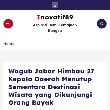
S
k
i
Inovatif89
p
Aspirasi Demi Kemajuan
t
Bangsa
o
c
o
Home
n
t
e
n
Wagub Jabar Himbau 27
t
Kepala Daerah Menutup
Sementara Destinasi
Wisata yang Dikunjungi
Orang Bayak