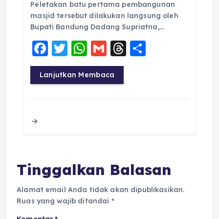
Peletakan batu pertama pembangunan
masjid tersebut dilakukan langsung oleh
Bupati Bandung Dadang Supriatna,…
F
T
W
G
T
S
a
w
h
m
h
h
c
it
a
ai
re
a
Lanjutkan Membaca
e
te
ts
l
a
re
b
r
A
d
o
p
s
o
p
k
Tinggalkan Balasan
Alamat email Anda tidak akan dipublikasikan.
Ruas yang wajib ditandai
*