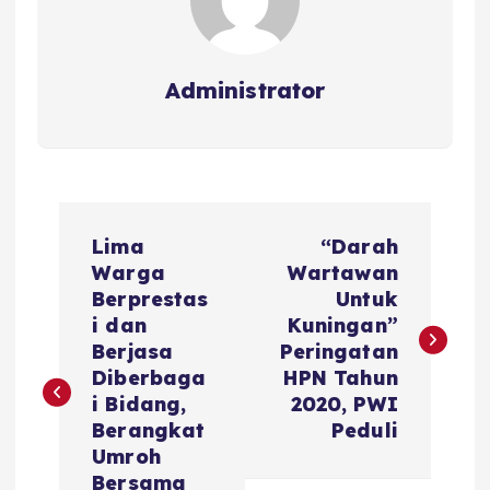
Administrator
N
Lima
“Darah
a
Warga
Wartawan
Berprestas
Untuk
v
i dan
Kuningan”
Berjasa
Peringatan
i
Diberbaga
HPN Tahun
i Bidang,
2020, PWI
g
Berangkat
Peduli
Umroh
Bersama