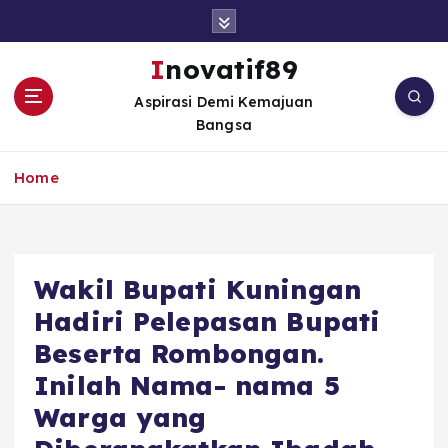
S
k
i
Inovatif89
p
Aspirasi Demi Kemajuan
t
Bangsa
o
c
o
Home
n
t
e
n
Wakil Bupati Kuningan
t
Hadiri Pelepasan Bupati
Beserta Rombongan.
Inilah Nama- nama 5
Warga yang