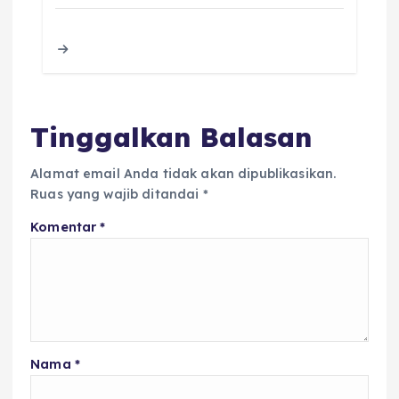
e
te
ts
l
a
re
b
r
A
d
o
p
s
o
p
k
Tinggalkan Balasan
Alamat email Anda tidak akan dipublikasikan.
Ruas yang wajib ditandai
*
Komentar
*
Nama
*