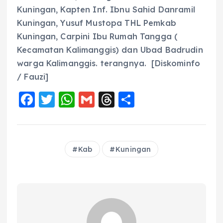
Kuningan, Kapten Inf. Ibnu Sahid Danramil
Kuningan, Yusuf Mustopa THL Pemkab
Kuningan, Carpini Ibu Rumah Tangga (
Kecamatan Kalimanggis) dan Ubad Badrudin
warga Kalimanggis. terangnya. [Diskominfo
/ Fauzi]
F
T
W
G
T
S
a
w
h
m
h
h
c
it
a
ai
re
a
e
te
ts
l
a
re
Kab
Kuningan
b
r
A
d
o
p
s
o
p
k