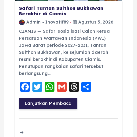
Safari Tantan Sulthon Bukhawan
Berakhir di Ciamis
Admin - Inovatif89
Agustus 5, 2026
CIAMIS — Safari sosialisasi Calon Ketua
Persatuan Wartawan Indonesia (PWI)
Jawa Barat periode 2027–2031, Tantan
Sulthon Bukhawan, ke sejumlah daerah
resmi berakhir di Kabupaten Ciamis.
Penutupan rangkaian safari tersebut
berlangsung…
F
T
W
G
T
S
a
w
h
m
h
h
c
it
a
ai
re
a
Lanjutkan Membaca
e
te
ts
l
a
re
b
r
A
d
o
p
s