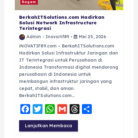
Ragam
BerkahITSolutions.com Hadirkan
Solusi Network Infrastructure
Terintegrasi
Admin - Inovatif89
Mei 25, 2026
iNOVATIF89.com – BerkahITSolutions.com
Hadirkan Solusi Infrastruktur Jaringan dan
IT Terintegrasi untuk Perusahaan di
Indonesia Transformasi digital mendorong
perusahaan di Indonesia untuk
membangun infrastruktur jaringan yang
cepat, stabil, dan aman.
BerkahITSolutions.com…
F
T
W
G
T
S
a
w
h
m
h
h
c
it
a
ai
re
a
Lanjutkan Membaca