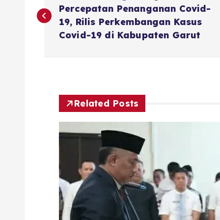
a
Percepatan Penanganan Covid-
19, Rilis Perkembangan Kasus
v
Covid-19 di Kabupaten Garut
i
g
Related Posts
a
s
i
p