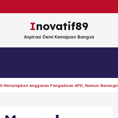
Inovatif89
Aspirasi Demi Kemajuan Bangsa
Peristiwa
Ragam
Nasional
Ekono
ah Menyiapkan Anggaran Pengadaan APD, Namun Barangny