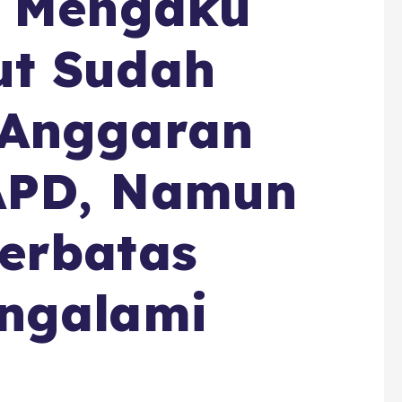
i Mengaku
t Sudah
 Anggaran
APD, Namun
erbatas
ngalami