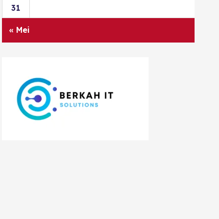
31
« Mei