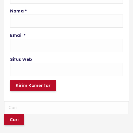
Nama
*
Email
*
Situs Web
C
a
r
i
u