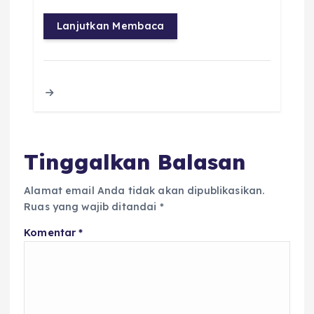
a
w
h
m
h
h
c
it
a
ai
re
a
Lanjutkan Membaca
e
te
ts
l
a
re
b
r
A
d
o
p
s
o
p
k
Tinggalkan Balasan
Alamat email Anda tidak akan dipublikasikan.
Ruas yang wajib ditandai
*
Komentar
*