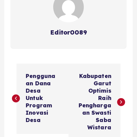
Editor0089
N
Pengguna
Kabupaten
a
an Dana
Garut
Desa
Optimis
v
Untuk
Raih
Program
Pengharga
i
Inovasi
an Swasti
Desa
Saba
g
Wistara