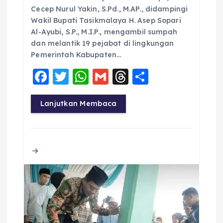
Cecep Nurul Yakin, S.Pd., M.AP., didampingi
Wakil Bupati Tasikmalaya H. Asep Sopari
Al-Ayubi, S.P., M.I.P., mengambil sumpah
dan melantik 19 pejabat di lingkungan
Pemerintah Kabupaten…
F
T
W
G
T
S
a
w
h
m
h
h
c
it
a
ai
re
a
Lanjutkan Membaca
e
te
ts
l
a
re
b
r
A
d
o
p
s
o
p
k