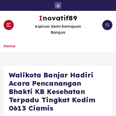
S
k
i
Inovatif89
p
Aspirasi Demi Kemajuan
t
Bangsa
o
c
o
Home
n
t
e
n
Walikota Banjar Hadiri
t
Acara Pencanangan
Bhakti KB Kesehatan
Terpadu Tingkat Kodim
0613 Ciamis