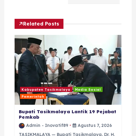
a
s
Related Posts
i
p
o
s
Kabupaten Tasikmalaya
Media Sosial
Pemerintah
Bupati Tasikmalaya Lantik 19 Pejabat
Pemkab
Admin - Inovatif89
Agustus 7, 2026
TASIKMALAYA — Bupati Tasikmalaya, Dr. H.