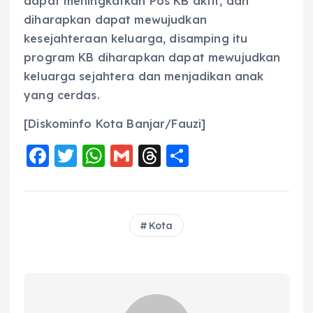
dapat meningkatkan Pos KB aktif, dan
diharapkan dapat mewujudkan
kesejahteraan keluarga, disamping itu
program KB diharapkan dapat mewujudkan
keluarga sejahtera dan menjadikan anak
yang cerdas.
[Diskominfo Kota Banjar/Fauzi]
F
T
W
G
T
S
a
w
h
m
h
h
c
it
a
ai
re
a
e
te
ts
l
a
re
Kota
b
r
A
d
o
p
s
o
p
k