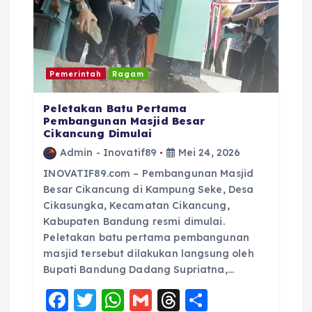
Pemerintah
Ragam
Peletakan Batu Pertama
Pembangunan Masjid Besar
Cikancung Dimulai
Admin - Inovatif89
Mei 24, 2026
INOVATIF89.com – Pembangunan Masjid
Besar Cikancung di Kampung Seke, Desa
Cikasungka, Kecamatan Cikancung,
Kabupaten Bandung resmi dimulai.
Peletakan batu pertama pembangunan
masjid tersebut dilakukan langsung oleh
Bupati Bandung Dadang Supriatna,…
F
T
W
G
T
S