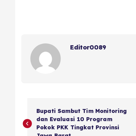
c
it
a
ai
re
a
e
te
ts
l
a
re
b
r
A
d
o
p
s
o
p
Editor0089
k
N
Bupati Sambut Tim Monitoring
a
dan Evaluasi 10 Program
Pokok PKK Tingkat Provinsi
Jawa Barat