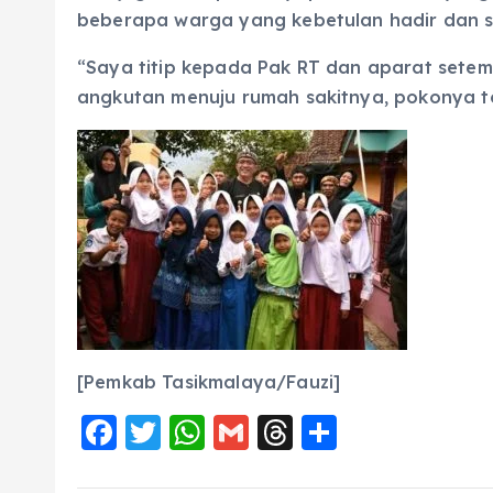
beberapa warga yang kebetulan hadir dan 
“Saya titip kepada Pak RT dan aparat setemp
angkutan menuju rumah sakitnya, pokonya t
[Pemkab Tasikmalaya/Fauzi]
F
T
W
G
T
S
a
w
h
m
h
h