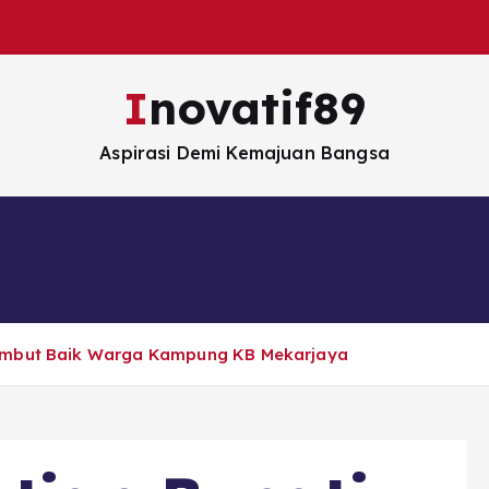
Inovatif89
Aspirasi Demi Kemajuan Bangsa
Peristiwa
Ragam
Nasional
Ekono
sambut Baik Warga Kampung KB Mekarjaya