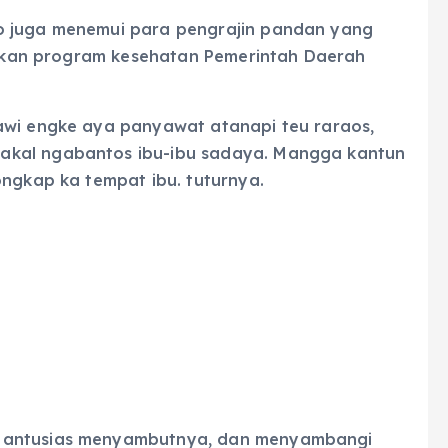
o juga menemui para pengrajin pandan yang
asikan program kesehatan Pemerintah Daerah
awi engke aya panyawat atanapi teu raraos,
akal ngabantos ibu-ibu sadaya. Mangga kantun
ongkap ka tempat ibu. tuturnya.
g antusias menyambutnya, dan menyambangi