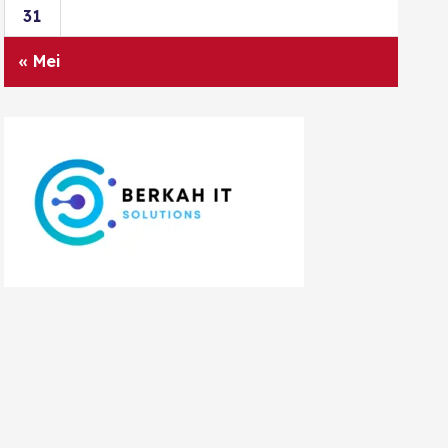
31
« Mei