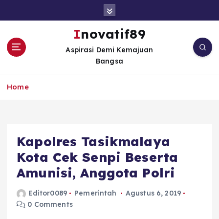
S
k
i
Inovatif89
p
Aspirasi Demi Kemajuan
t
Bangsa
o
c
o
Home
n
t
e
n
Kapolres Tasikmalaya
t
Kota Cek Senpi Beserta
Amunisi, Anggota Polri
Editor0089
Pemerintah
Agustus 6, 2019
0 Comments