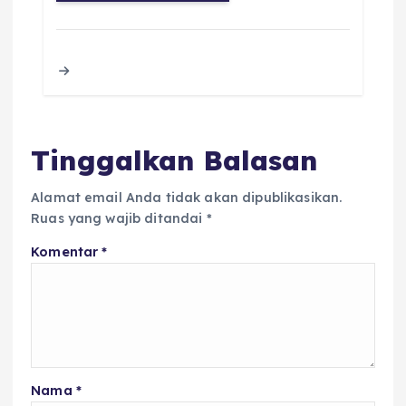
e
te
ts
l
a
re
b
r
A
d
o
p
s
o
p
k
Tinggalkan Balasan
Alamat email Anda tidak akan dipublikasikan.
Ruas yang wajib ditandai
*
Komentar
*
Nama
*