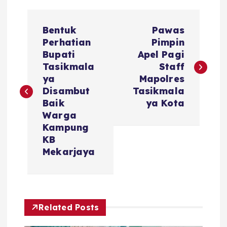
N
Bentuk
Pawas
a
Perhatian
Pimpin
Bupati
Apel Pagi
v
Tasikmala
Staff
ya
Mapolres
i
Disambut
Tasikmala
Baik
ya Kota
g
Warga
Kampung
a
KB
Mekarjaya
s
i
Related Posts
p