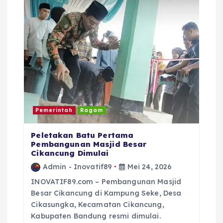
o
s
Pemerintah
Ragam
Peletakan Batu Pertama
Pembangunan Masjid Besar
Cikancung Dimulai
Admin - Inovatif89
Mei 24, 2026
INOVATIF89.com – Pembangunan Masjid
Besar Cikancung di Kampung Seke, Desa
Cikasungka, Kecamatan Cikancung,
Kabupaten Bandung resmi dimulai.