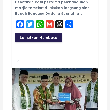
Peletakan batu pertama pembangunan
masjid tersebut dilakukan langsung oleh
Bupati Bandung Dadang Supriatna,…
F
T
W
G
T
S
a
w
h
m
h
h
c
it
a
ai
re
a
Lanjutkan Membaca
e
te
ts
l
a
re
b
r
A
d
o
p
s
o
p
k