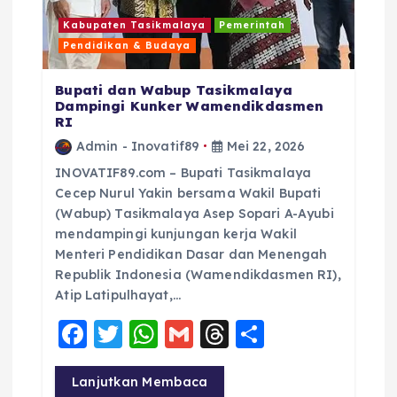
Kabupaten Tasikmalaya
Pemerintah
Pendidikan & Budaya
Bupati dan Wabup Tasikmalaya
Dampingi Kunker Wamendikdasmen
RI
Admin - Inovatif89
Mei 22, 2026
INOVATIF89.com – Bupati Tasikmalaya
Cecep Nurul Yakin bersama Wakil Bupati
(Wabup) Tasikmalaya Asep Sopari A-Ayubi
mendampingi kunjungan kerja Wakil
Menteri Pendidikan Dasar dan Menengah
Republik Indonesia (Wamendikdasmen RI),
Atip Latipulhayat,…
F
T
W
G
T
S
a
w
h
m
h
h
c
it
a
ai
re
a
Lanjutkan Membaca