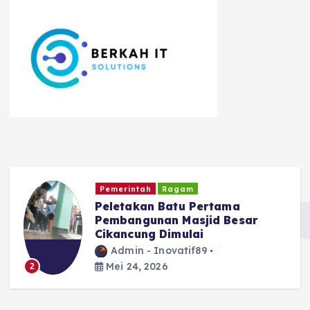
Kriminal dan Hukum
TNI - POLRI
ma
Diduga Edarkan Tembakau
esar
Sintetis, Seorang Pria di Ga
Diamankan Polisi
Admin - Inovatif89
Mei 24, 2026
3