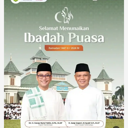
u
k
: