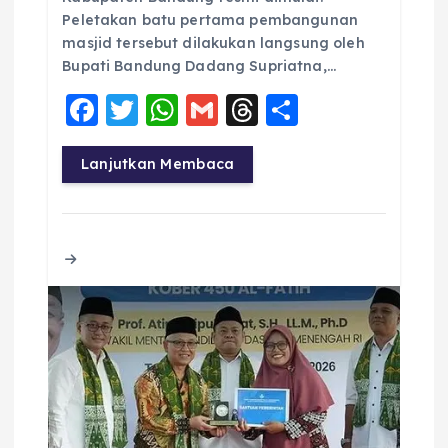
Peletakan batu pertama pembangunan
masjid tersebut dilakukan langsung oleh
Bupati Bandung Dadang Supriatna,…
F
T
W
G
T
S
a
w
h
m
h
h
c
it
a
ai
re
a
Lanjutkan Membaca
e
te
ts
l
a
re
b
r
A
d
o
p
s
o
p
k