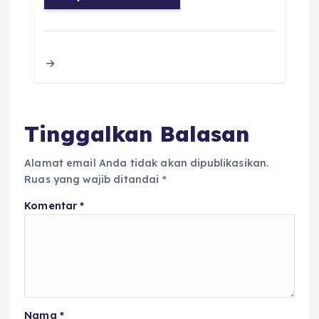
c
it
a
ai
re
a
e
te
ts
l
a
re
b
r
A
d
o
p
s
o
p
k
Tinggalkan Balasan
Alamat email Anda tidak akan dipublikasikan.
Ruas yang wajib ditandai
*
Komentar
*
Nama
*