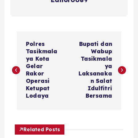
N
Polres
Bupati dan
a
Tasikmala
Wabup
ya Kota
Tasikmala
v
Gelar
ya
Rakor
Laksanaka
i
Operasi
n Salat
Ketupat
Idulfitri
g
Lodaya
Bersama
a
s
Related Posts