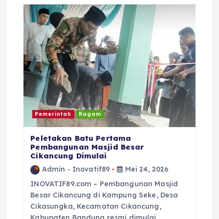
i
p
o
s
Pemerintah
Ragam
Peletakan Batu Pertama
Pembangunan Masjid Besar
Cikancung Dimulai
Admin - Inovatif89
Mei 24, 2026
INOVATIF89.com – Pembangunan Masjid
Besar Cikancung di Kampung Seke, Desa
Cikasungka, Kecamatan Cikancung,
Kabupaten Bandung resmi dimulai.