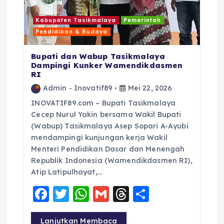
Kabupaten Tasikmalaya
Pemerintah
Pendidikan & Budaya
Bupati dan Wabup Tasikmalaya
Dampingi Kunker Wamendikdasmen
RI
Admin - Inovatif89
Mei 22, 2026
INOVATIF89.com – Bupati Tasikmalaya
Cecep Nurul Yakin bersama Wakil Bupati
(Wabup) Tasikmalaya Asep Sopari A-Ayubi
mendampingi kunjungan kerja Wakil
Menteri Pendidikan Dasar dan Menengah
Republik Indonesia (Wamendikdasmen RI),
Atip Latipulhayat,…
F
T
W
G
T
S
a
w
h
m
h
h
Lanjutkan Membaca