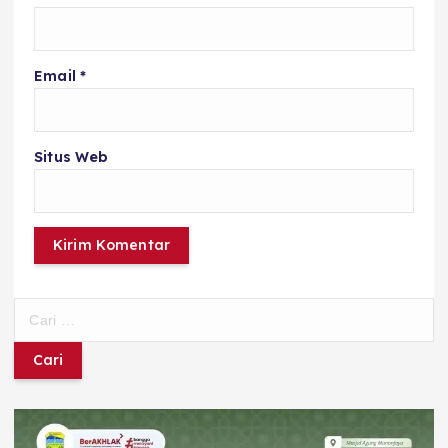
Email
*
Situs Web
C
a
r
i
u
n
t