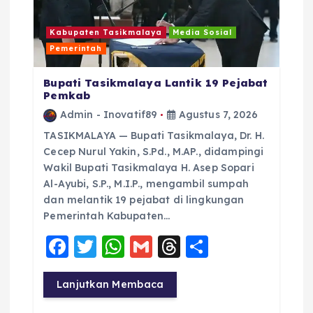
s
Kabupaten Tasikmalaya
Media Sosial
Pemerintah
Bupati Tasikmalaya Lantik 19 Pejabat
Pemkab
Admin - Inovatif89
Agustus 7, 2026
TASIKMALAYA — Bupati Tasikmalaya, Dr. H.
Cecep Nurul Yakin, S.Pd., M.AP., didampingi
Wakil Bupati Tasikmalaya H. Asep Sopari
Al-Ayubi, S.P., M.I.P., mengambil sumpah
dan melantik 19 pejabat di lingkungan
Pemerintah Kabupaten…
F
T
W
G
T
S
a
w
h
m
h
h
c
it
a
ai
re
a
Lanjutkan Membaca