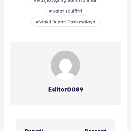
Masjid Agung Baiturrahman
o
p
s
Salat Idulfitri
o
p
Wakil Bupati Tasikmalaya
k
Editor0089
N