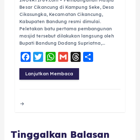
INOVATIF89.com – Pembangunan Masjid
Besar Cikancung di Kampung Seke, Desa
Cikasungka, Kecamatan Cikancung,
Kabupaten Bandung resmi dimulai.
Peletakan batu pertama pembangunan
masjid tersebut dilakukan langsung oleh
Bupati Bandung Dadang Supriatna,…
F
T
W
G
T
S
a
w
h
m
h
h
c
it
a
ai
re
a
Lanjutkan Membaca
e
te
ts
l
a
re
b
r
A
d
o
p
s
o
p
k
Tinggalkan Balasan