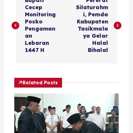
Bupati
Pererat
a
Cecep
Silaturahm
Monitoring
i, Pemda
v
Posko
Kabupaten
Pengaman
Tasikmala
i
an
ya Gelar
Lebaran
Halal
g
1447 H
Bihalal
a
s
Related Posts
i
p
o