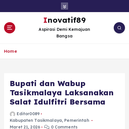
S
k
i
Inovatif89
p
Aspirasi Demi Kemajuan
t
Bangsa
o
c
o
Home
n
t
e
n
Bupati dan Wabup
t
Tasikmalaya Laksanakan
Salat Idulfitri Bersama
Editor0089
Kabupaten Tasikmalaya
,
Pemerintah
Maret 21, 2026
0 Comments