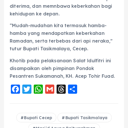
diterima, dan memnbawa keberkahan bagi
kehidupan ke depan.
“Mudah-mudahan kita termasuk hamba-
hamba yang mendapatkan keberkahan
Ramadan, serta terbebas dari api neraka,”
tutur Bupati Tasikmalaya, Cecep.
Khotib pada pelaksanaan Salat ldulfitri ini
disampaikan oleh pimpinan Pondok
Pesantren Sukamanah, KH. Acep Tohir Fuad.
F
T
W
G
T
S
a
w
h
m
h
h
c
it
a
ai
re
a
e
te
ts
l
a
re
Bupati Cecep
Bupati Tasikmalaya
b
r
A
d