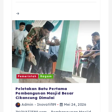
e
te
ts
l
a
re
b
r
A
d
o
p
s
o
p
k
Pemerintah
Ragam
Peletakan Batu Pertama
Pembangunan Masjid Besar
Cikancung Dimulai
Admin - Inovatif89
Mei 24, 2026