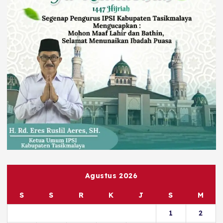
Agustus 2026
S
S
R
K
J
S
M
1
2