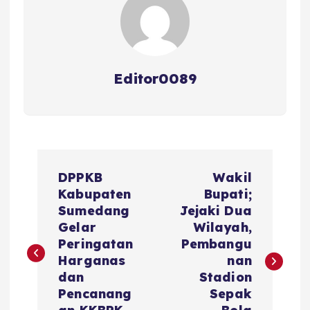
k
Editor0089
N
DPPKB
Wakil
a
Kabupaten
Bupati;
Sumedang
Jejaki Dua
v
Gelar
Wilayah,
Peringatan
Pembangu
i
Harganas
nan
dan
Stadion
g
Pencanang
Sepak