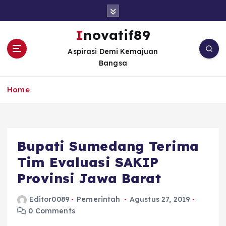
S
k
i
Inovatif89
p
Aspirasi Demi Kemajuan
t
Bangsa
o
c
o
Home
n
t
e
n
Bupati Sumedang Terima
t
Tim Evaluasi SAKIP
Provinsi Jawa Barat
Editor0089
Pemerintah
Agustus 27, 2019
0 Comments