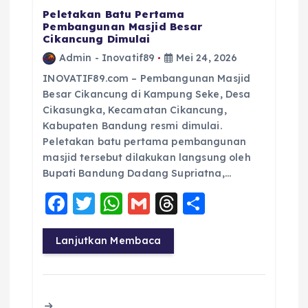
Peletakan Batu Pertama
Pembangunan Masjid Besar
Cikancung Dimulai
Admin - Inovatif89
Mei 24, 2026
INOVATIF89.com – Pembangunan Masjid
Besar Cikancung di Kampung Seke, Desa
Cikasungka, Kecamatan Cikancung,
Kabupaten Bandung resmi dimulai.
Peletakan batu pertama pembangunan
masjid tersebut dilakukan langsung oleh
Bupati Bandung Dadang Supriatna,…
F
T
W
G
T
S
a
w
h
m
h
h
c
it
a
ai
re
a
Lanjutkan Membaca
e
te
ts
l
a
re
b
r
A
d