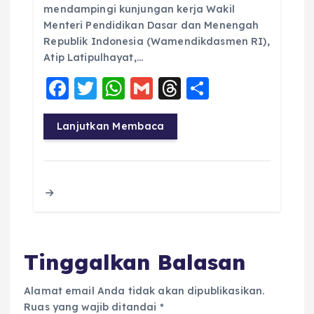
mendampingi kunjungan kerja Wakil
Menteri Pendidikan Dasar dan Menengah
Republik Indonesia (Wamendikdasmen RI),
Atip Latipulhayat,…
F
T
W
G
T
S
a
w
h
m
h
h
c
it
a
ai
re
a
Lanjutkan Membaca
e
te
ts
l
a
re
b
r
A
d
o
p
s
o
p
k
Tinggalkan Balasan
Alamat email Anda tidak akan dipublikasikan.
Ruas yang wajib ditandai
*