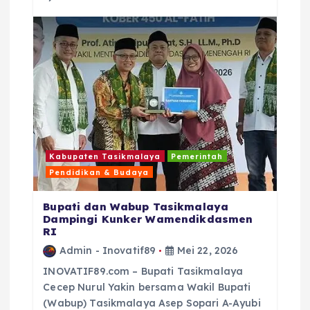
o
p
s
o
p
k
Kabupaten Tasikmalaya
Pemerintah
Pendidikan & Budaya
Bupati dan Wabup Tasikmalaya
Dampingi Kunker Wamendikdasmen
RI
Admin - Inovatif89
Mei 22, 2026
INOVATIF89.com – Bupati Tasikmalaya
Cecep Nurul Yakin bersama Wakil Bupati
(Wabup) Tasikmalaya Asep Sopari A-Ayubi