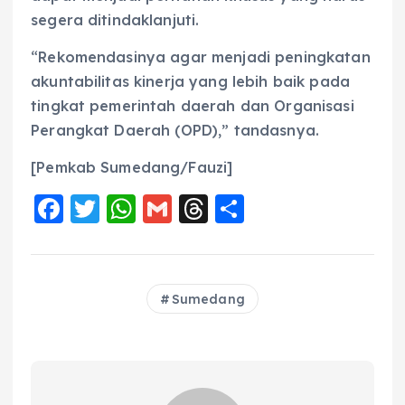
segera ditindaklanjuti.
“Rekomendasinya agar menjadi peningkatan
akuntabilitas kinerja yang lebih baik pada
tingkat pemerintah daerah dan Organisasi
Perangkat Daerah (OPD),” tandasnya.
[Pemkab Sumedang/Fauzi]
F
T
W
G
T
S
a
w
h
m
h
h
c
it
a
ai
re
a
e
te
ts
l
a
re
Sumedang
b
r
A
d
o
p
s
o
p