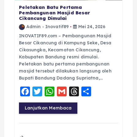
Peletakan Batu Pertama
Pembangunan Masjid Besar
Cikancung Dimulai
Admin - Inovatif89
Mei 24, 2026
INOVATIF89.com – Pembangunan Masjid
Besar Cikancung di Kampung Seke, Desa
Cikasungka, Kecamatan Cikancung,
Kabupaten Bandung resmi dimulai.
Peletakan batu pertama pembangunan
masjid tersebut dilakukan langsung oleh
Bupati Bandung Dadang Supriatna,…
F
T
W
G
T
S
a
w
h
m
h
h
c
it
a
ai
re
a
Lanjutkan Membaca
e
te
ts
l
a
re
b
r
A
d