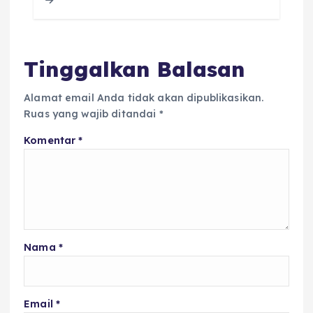
o
p
s
o
p
k
Tinggalkan Balasan
Alamat email Anda tidak akan dipublikasikan.
Ruas yang wajib ditandai
*
Komentar
*
Nama
*
Email
*