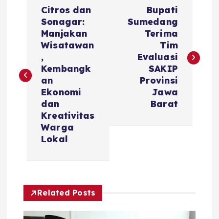
N
Citros dan
Bupati
a
Sonagar:
Sumedang
Manjakan
Terima
v
Wisatawan
Tim
,
Evaluasi
i
Kembangk
SAKIP
an
Provinsi
g
Ekonomi
Jawa
dan
Barat
a
Kreativitas
Warga
s
Lokal
i
p
Related Posts
o