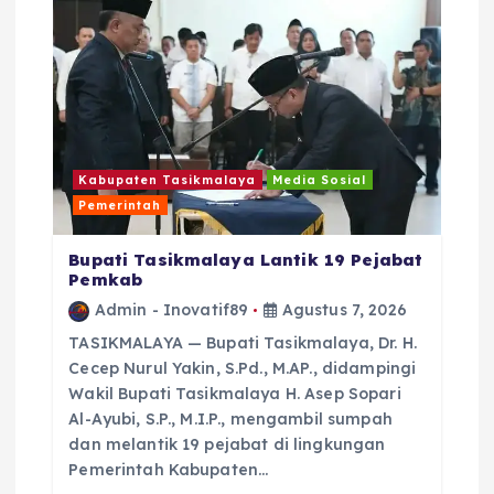
s
Kabupaten Tasikmalaya
Media Sosial
Pemerintah
Bupati Tasikmalaya Lantik 19 Pejabat
Pemkab
Admin - Inovatif89
Agustus 7, 2026
TASIKMALAYA — Bupati Tasikmalaya, Dr. H.
Cecep Nurul Yakin, S.Pd., M.AP., didampingi
Wakil Bupati Tasikmalaya H. Asep Sopari
Al-Ayubi, S.P., M.I.P., mengambil sumpah
dan melantik 19 pejabat di lingkungan
Pemerintah Kabupaten…