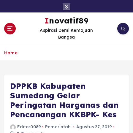
S
k
i
Inovatif89
p
Aspirasi Demi Kemajuan
t
Bangsa
o
c
o
Home
n
t
e
n
DPPKB Kabupaten
t
Sumedang Gelar
Peringatan Harganas dan
Pencanangan KKBPK- Kes
Editor0089
Pemerintah
Agustus 27, 2019