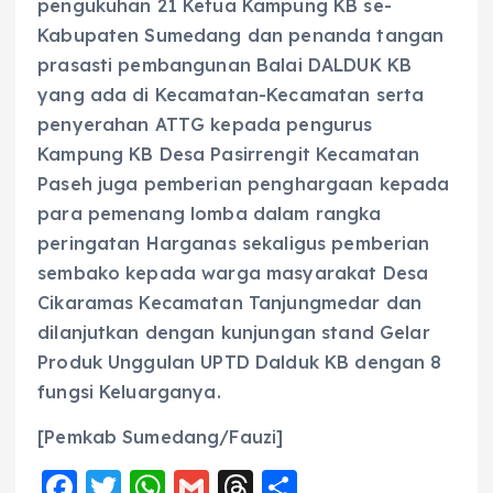
pengukuhan 21 Ketua Kampung KB se-
Kabupaten Sumedang dan penanda tangan
prasasti pembangunan Balai DALDUK KB
yang ada di Kecamatan-Kecamatan serta
penyerahan ATTG kepada pengurus
Kampung KB Desa Pasirrengit Kecamatan
Paseh juga pemberian penghargaan kepada
para pemenang lomba dalam rangka
peringatan Harganas sekaligus pemberian
sembako kepada warga masyarakat Desa
Cikaramas Kecamatan Tanjungmedar dan
dilanjutkan dengan kunjungan stand Gelar
Produk Unggulan UPTD Dalduk KB dengan 8
fungsi Keluarganya.
[Pemkab Sumedang/Fauzi]
F
T
W
G
T
S