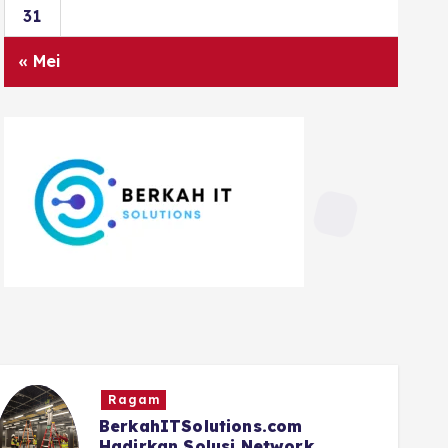
31
« Mei
Ragam
BerkahITSolutions.com
Hadirkan Solusi Network