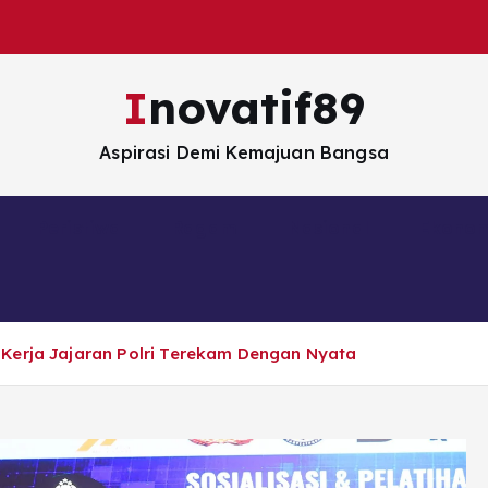
Inovatif89
Aspirasi Demi Kemajuan Bangsa
Peristiwa
Ragam
Nasional
Ekono
Kerja Jajaran Polri Terekam Dengan Nyata