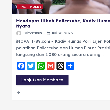
TNI - POLRI
Mendapat Hibah Policetube, Kadiv Huma
Nyata
Editor0089
Juli 30, 2025
iNOVATIF89.com – Kadiv Humas Polri Irjen Po
pelatihan Policetube dan Humas Pintar Presisi.
langsung dan 2.080 orang secara daring….
F
T
W
G
T
S
a
w
h
m
h
h
c
it
a
ai
re
a
Lanjutkan Membaca
e
te
ts
l
a
re
b
r
A
d
o
p
s